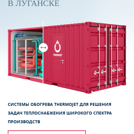
В ЛУГАНСКЕ
Контакты для связи
г. Луганск
Бесплатно по России
тел. 8 800 100 1975
Я даю свое
согласие
на обработку персональных
данных в соответствии с
политикой
*
Я даю свое
согласие
на получение
информационных материалов
СИСТЕМЫ ОБОГРЕВА THERMOJET
ДЛЯ РЕШЕНИЯ
ЗАДАЧ ТЕПЛОСНАБЖЕНИЯ
ШИРОКОГО СПЕКТРА
ПРОИЗВОДСТВ
ЗАКАЗАТЬ ОБОРУДОВАНИЕ